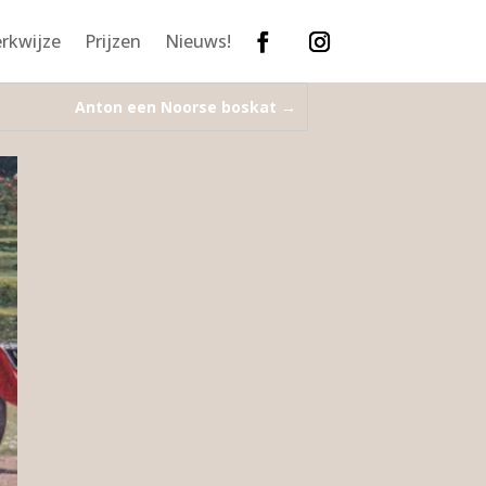
rkwijze
Prijzen
Nieuws!
Anton een Noorse boskat
→