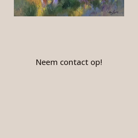
Neem contact op!
ADRES
Conifeerstraat 15
6823 ND Arnhem
TELEFOON
+31 (0)6 10739230