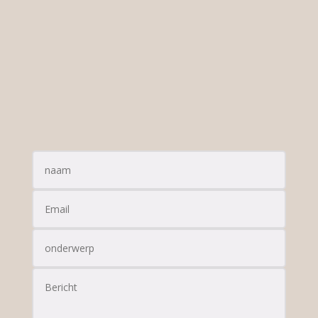
E-MAIL
marc@dekunstschilder.nl
FACEBOOK
marc.paintings