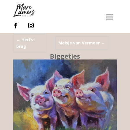
←
Herfst
Meisje van Vermeer
→
brug
Biggetjes